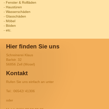
- Fenster & Rollläden
- Haustüren
- Wasserschäden
- Glasschäden
- Möbel
- Böden
- etc.
Hier finden Sie uns
Schreinerei Klaus
Barlstr.
32
56856
Zell (Mosel)
Kontakt
Rufen Sie uns einfach an unter
Tel.: 06542/ 41306
oder